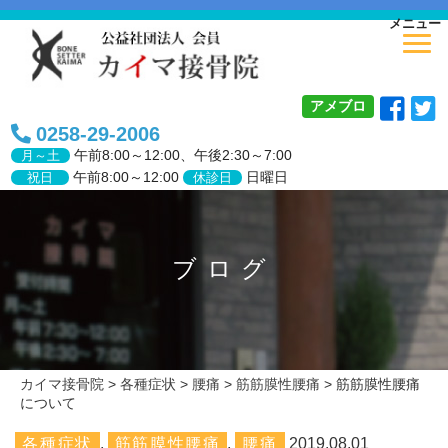
メニュー
アメブロ
0258-29-2006
午前
8:00～12:00、
午後
2:30～7:00
月～土
午前8:00～12:00
日曜日
祝日
休診日
ブログ
カイマ接骨院
>
各種症状
>
腰痛
>
筋筋膜性腰痛
>
筋筋膜性腰痛
について
各種症状
,
筋筋膜性腰痛
,
腰痛
2019.08.01