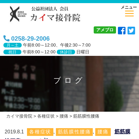
メニュー
アメブロ
0258-29-2006
午前
8:00～12:00、
午後
2:30～7:00
月～土
午前8:00～12:00
日曜日
祝日
休診日
ブログ
カイマ接骨院
>
各種症状
>
腰痛
>
筋筋膜性腰痛
筋筋膜
2019.8.1
各種症状
,
筋筋膜性腰痛
,
腰痛