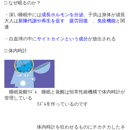
□ なぜ眠るのか？
・深い睡眠中には
成長ホルモンを分泌
、子供は身体が成長
大人は
新陳代謝や再生を促す
疲労回復
、
免疫機能
と関
連
・白血球の中に
サイトカインという成分
が放出される
□ 体内時計
睡眠覚醒ﾘｽﾞﾑ 睡眠と覚醒は恒常性維機構で体内時計が
管理している
ﾘｽﾞﾑを作っているのです
体内時計を狂わせるものにチカチカしたネ