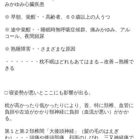
みかゆみ心臓疾患
※ 早朝、覚酲・・高齢者、６０歳以上の人うつ
※ 途中覚酲・・睡眠時無呼吸症候群、痛みかゆみ、アル
コール、夜間頻尿
※ 熟睡障害・・さまざまな原因
・・・・・・・枕不眠はどれもあてはまる→改善→熟睡で
きる
□ 寝姿勢が悪いとここにも影響が出る。
枕が高かったり低かったりにより、首、特に頚椎、血管に
負担や左迫がかかり頸神経に負担（血流が悪い）がかか
る。
第１と第２頚椎間「大後頭神経」（髪の毛のはえぎ
わ）・・・頭痛や後頭部痛、顔面のしびれ、三又神経痛で