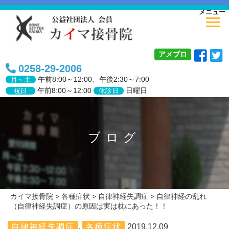
メニュー
アメブロ
0258-29-2006
午前
8:00～12:00、
午後
2:30～7:00
月～土
午前8:00～12:00
日曜日
祝日
休診日
ブログ
カイマ接骨院
>
各種症状
>
自律神経失調症
>
自律神経の乱れ
（自律神経失調症）の原因は実は枕にあった！！
自律神経失調症
,
各種症状
2019.12.09