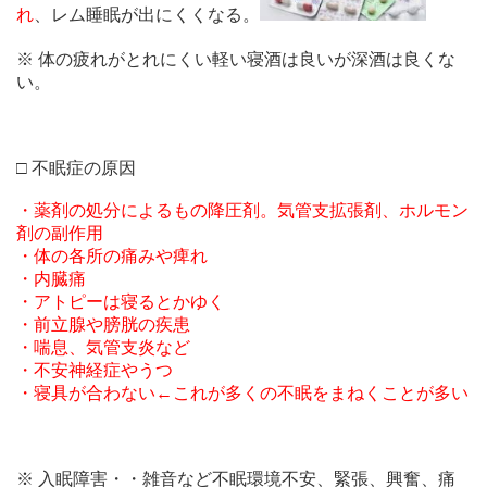
れ
、レム睡眠が出にくくなる。
※ 体の疲れがとれにくい軽い寝酒は良いが深酒は良くな
い。
□ 不眠症の原因
・薬剤の処分によるもの降圧剤。気管支拡張剤、ホルモン
剤の副作用
・体の各所の痛みや痺れ
・内臓痛
・アトピーは寝るとかゆく
・前立腺や膀胱の疾患
・喘息、気管支炎など
・不安神経症やうつ
・寝具が合わない←これが多くの不眠をまねくことが多い
※ 入眠障害・・雑音など不眠環境不安、緊張、興奮、痛