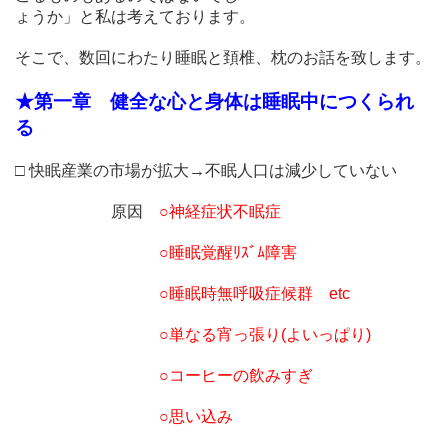
ょうか」と私は考えております。
そこで、数回にわたり睡眠と頚椎、枕のお話を致します。
★第一章 健全な心と身体は睡眠中につくられ
る
□ 快眠産業の市場が拡大→不眠人口は減少していない
原因
○神経症状不眠症
○睡眠覚醒ﾘｽﾞﾑ障害
○睡眠時無呼吸症候群 etc
○単なる宵っ張り(よいっぱり)
○コーヒーの飲みすぎ
○思い込み