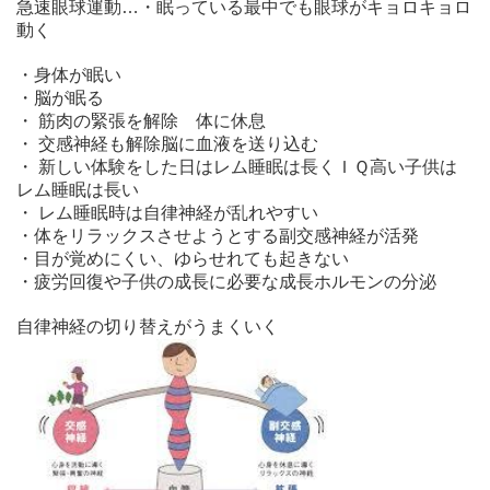
急速眼球運動…・眠っている最中でも眼球がキョロキョロ
動く
・身体が眠い
・脳が眠る
・ 筋肉の緊張を解除 体に休息
・ 交感神経も解除脳に血液を送り込む
・ 新しい体験をした日はレム睡眠は長くＩＱ高い子供は
レム睡眠は長い
・ レム睡眠時は自律神経が乱れやすい
・体をリラックスさせようとする副交感神経が活発
・目が覚めにくい、ゆらせれても起きない
・疲労回復や子供の成長に必要な成長ホルモンの分泌
自律神経の切り替えがうまくいく