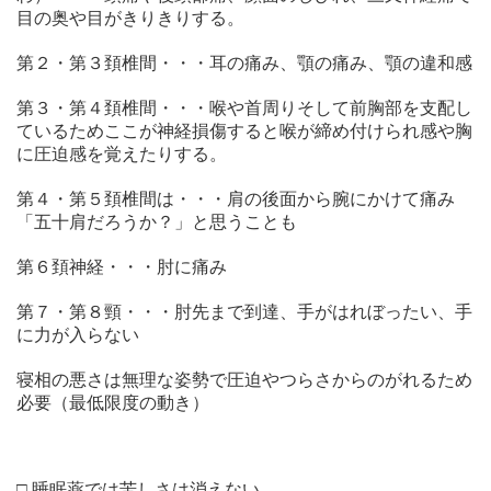
目の奥や目がきりきりする。
第２・第３頚椎間・・・耳の痛み、顎の痛み、顎の違和感
第３・第４頚椎間・・・喉や首周りそして前胸部を支配し
ているためここが神経損傷すると喉が締め付けられ感や胸
に圧迫感を覚えたりする。
第４・第５頚椎間は・・・肩の後面から腕にかけて痛み
「五十肩だろうか？」と思うことも
第６頚神経・・・肘に痛み
第７・第８頸・・・肘先まで到達、手がはれぼったい、手
に力が入らない
寝相の悪さは無理な姿勢で圧迫やつらさからのがれるため
必要（最低限度の動き）
□ 睡眠薬では苦しさは消えない