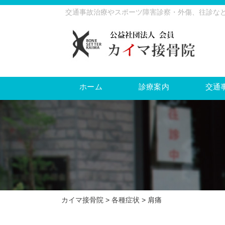
交通事故治療やスポーツ障害診察・外傷、往診な
ホーム
診療案内
交通
カイマ接骨院
>
各種症状
>
肩痛