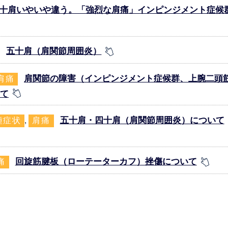
十肩いやいや違う。「強烈な肩痛」インピンジメント症候
五十肩（肩関節周囲炎）
肩関節の障害（インピンジメント症候群、上腕二頭
肩痛
て
五十肩・四十肩（肩関節周囲炎）について
種症状
,
肩痛
回旋筋腱板（ローテーターカフ）挫傷について
痛