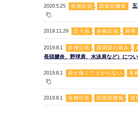
五
2020.5.25
各種症状
,
回旋筋腱板
2019.11.29
五十肩
,
各種症状
,
肩痛
2019.8.1
各種症状
,
肩関節の痛み
,
長頭腱炎、野球肩、水泳肩など）につい
2019.8.1
肩が痛くて上がらない
,
各
2019.8.1
各種症状
,
回旋筋腱板
,
肩