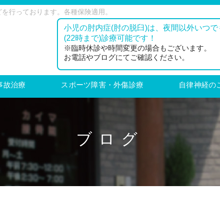
どを行っております。各種保険適用。
小児の肘内症(肘の脱臼)は、夜間以外いつで
(22時まで)診療可能です！
※臨時休診や時間変更の場合もございます。
お電話やブログにてご確認ください。
事故治療
スポーツ障害・外傷診療
自律神経の
ブログ